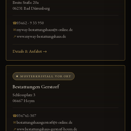
Breite Sraße 20a
06231 Bad Dürrenberg
03462 - 9 33 950
☎
myway-bestattungshaus@t-online.de
✉
www.myway-bestattungshaus.de
↗
Details & Anfahrt →
★ MUSTERKRISTALL VOR ORT
Bestattungen Gerstorf
Schlossplatz 3
06467 Hoym
034741-307
☎
bestattungshausgerstorf@t-online.de
✉
www.bestattungshaus-gerstorf-hoym.de
↗