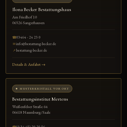
Ilona Becker Bestattungshaus
Am Friedhof 10
06526 Sangerhausen
03464 - 24 23 0
☎
info@bestattung-becker.de
✉
bestattung-becker.de
↗
Details & Anfahrt →
★ MUSTERKRISTALL VOR ORT
Bestattungsinstitut Mertens
Weißenfelser Straße 64
06618 Naumburg/Saale
(0 34 45) 20 20 56
☎