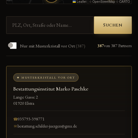
Leaflet
|
©
OpenStreetMap
©
CARTO
Suchen
Nur mit Musterkristall vor Ort
387
von 387 Partnern
(387)
★ MUSTERKRISTALL VOR ORT
Bestattungsinstitut Marko Paschke
Lange Gasse 2
01920 Elstra
035793-398771
☎
bestattung.schilder-juergen@gmx.de
✉