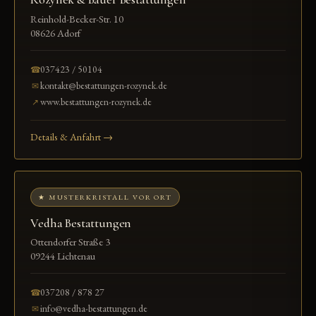
Reinhold-Becker-Str. 10
08626 Adorf
037423 / 50104
☎
kontakt@bestattungen-rozynek.de
✉
www.bestattungen-rozynek.de
↗
Details & Anfahrt →
★ MUSTERKRISTALL VOR ORT
Vedha Bestattungen
Ottendorfer Straße 3
09244 Lichtenau
037208 / 878 27
☎
info@vedha-bestattungen.de
✉