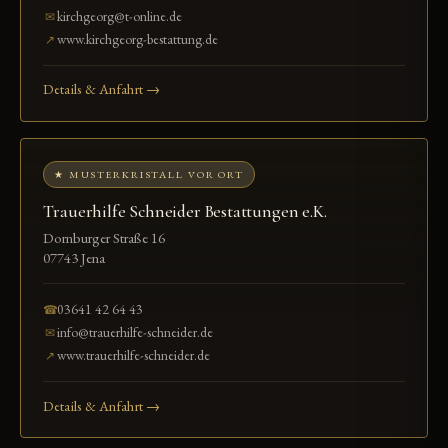
kirchgeorg@t-online.de
✉
www.kirchgeorg-bestattung.de
↗
Details & Anfahrt →
★ MUSTERKRISTALL VOR ORT
Trauerhilfe Schneider Bestattungen e.K.
Dornburger Straße 16
07743 Jena
03641 42 64 43
☎
info@trauerhilfe-schneider.de
✉
www.trauerhilfe-schneider.de
↗
Details & Anfahrt →