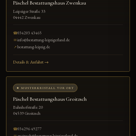
Päschel Bestattungshaus Zwenkau
Leipziger Straße 33
04442 Zwenkau
034203 43465
☎
info@bestattung-leipzigerland.de
✉
bestattung-leipzig.de
↗
Details & Anfahrt →
★ MUSTERKRISTALL VOR ORT
Päschel Bestattungshaus Groitzsch
Bahnhofstraße 20
04539 Groitzsch
034296 49277
☎
groitzsch@bestattung-leipzigerland.de
✉