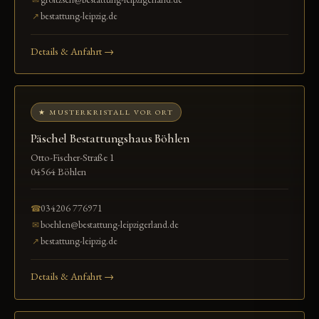
bestattung-leipzig.de
↗
Details & Anfahrt →
★ MUSTERKRISTALL VOR ORT
Päschel Bestattungshaus Böhlen
Otto-Fischer-Straße 1
04564 Böhlen
034206 776971
☎
boehlen@bestattung-leipzigerland.de
✉
bestattung-leipzig.de
↗
Details & Anfahrt →