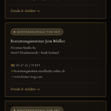
Details & Anfahrt →
★ MUSTERKRISTALL VOR ORT
Bestattungsinstitut Jens Müller
Hoymer Straße 8a
06469 Nachterstedt / Stadt Seeland
( 03 47 41 ) 70 819
☎
bestattungsinstitut.mueller@t-online.de
✉
www.letzter-weg.com
↗
Details & Anfahrt →
★ MUSTERKRISTALL VOR ORT