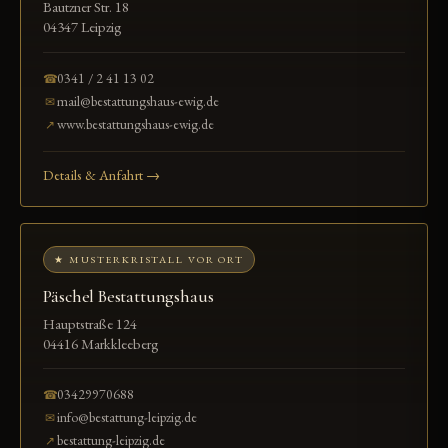
Bautzner Str. 18
04347 Leipzig
0341 / 2 41 13 02
☎
mail@bestattungshaus-ewig.de
✉
www.bestattungshaus-ewig.de
↗
Details & Anfahrt →
★ MUSTERKRISTALL VOR ORT
Päschel Bestattungshaus
Hauptstraße 124
04416 Markkleeberg
03429970688
☎
info@bestattung-leipzig.de
✉
bestattung-leipzig.de
↗