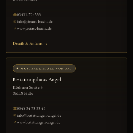
03431-704355
☎
info@pietaet-bracht.de
✉
www.pietaet-bracht.de
↗
Details & Anfahrt →
★ MUSTERKRISTALL VOR ORT
Bestattungshaus Angel
Köthener Straße 3
06118 Halle
0345 24 93 23 49
☎
info@bestattungen-angel.de
✉
www.bestattungen-angel.de
↗