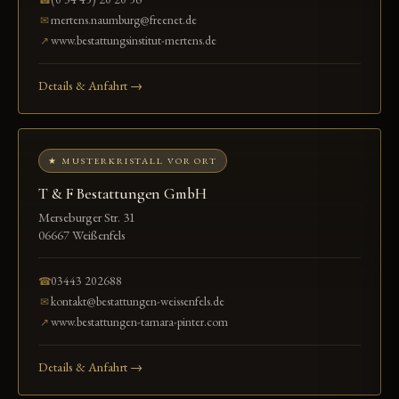
mertens.naumburg@freenet.de
✉
www.bestattungsinstitut-mertens.de
↗
Details & Anfahrt →
★ MUSTERKRISTALL VOR ORT
T & F Bestattungen GmbH
Merseburger Str. 31
06667 Weißenfels
03443 202688
☎
kontakt@bestattungen-weissenfels.de
✉
www.bestattungen-tamara-pinter.com
↗
Details & Anfahrt →