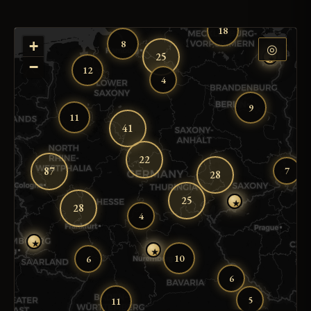
18
8
+
◎
25
★
−
12
4
9
11
41
22
87
7
28
25
★
28
4
★
★
10
6
6
5
11