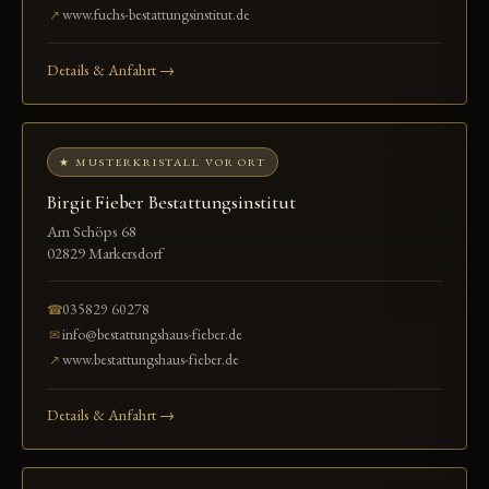
www.fuchs-bestattungsinstitut.de
↗
Details & Anfahrt →
★ MUSTERKRISTALL VOR ORT
Birgit Fieber Bestattungsinstitut
Am Schöps 68
02829 Markersdorf
035829 60278
☎
info@bestattungshaus-fieber.de
✉
www.bestattungshaus-fieber.de
↗
Details & Anfahrt →