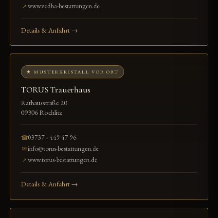
www.vedha-bestattungen.de
↗
Details & Anfahrt →
★ MUSTERKRISTALL VOR ORT
TORUS Trauerhaus
Rathausstraße 20
09306 Rochlitz
03737 - 449 47 96
☎
info@torus-bestattungen.de
✉
www.torus-bestattungen.de
↗
Details & Anfahrt →