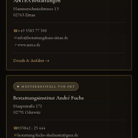
ANTEA Bestattungen
Hammerschmiedstrasse 13
02763 Zittau
+49 3583 77 300
☎
info@bestattungshaus-zittau.de
✉
www.antea.de
↗
Details & Anfahrt →
★ MUSTERKRISTALL VOR ORT
Bestattungsinstitut André Fuchs
Hauptstraße 171
02791 Oderwitz
035842 - 25 444
☎
bestattung-fuchs-oberlausitz@gmx.de
✉