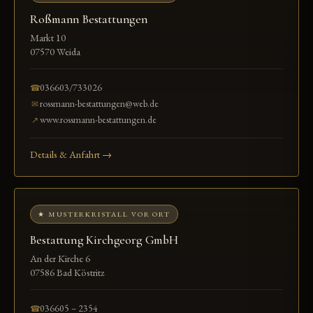
Roßmann Bestattungen
Markt 10
07570 Weida
036603/733026
☎
rossmann-bestattungen@web.de
✉
www.rossmann-bestattungen.de
↗
Details & Anfahrt →
★ MUSTERKRISTALL VOR ORT
Bestattung Kirchgeorg GmbH
An der Kirche 6
07586 Bad Köstritz
036605 – 2354
☎