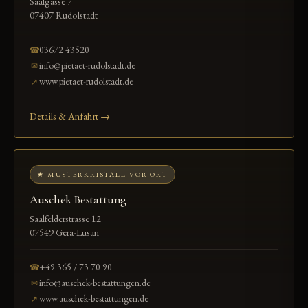
Saalgasse 7
07407 Rudolstadt
03672 43520
☎
info@pietaet-rudolstadt.de
✉
www.pietaet-rudolstadt.de
↗
Details & Anfahrt →
★ MUSTERKRISTALL VOR ORT
Auschek Bestattung
Saalfelderstrasse 12
07549 Gera-Lusan
+49 365 / 73 70 90
☎
info@auschek-bestattungen.de
✉
www.auschek-bestattungen.de
↗